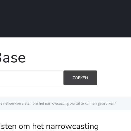
Base
ZOEKEN
de netwerkvereisten om het narrowcasting portal te kunnen gebruiken?
isten om het narrowcasting