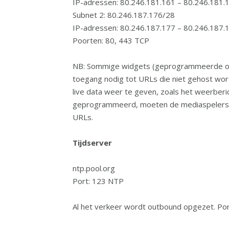
IP-adressen: 80.246.181.161 – 80.246.181.
Subnet 2: 80.246.187.176/28
IP-adressen: 80.246.187.177 – 80.246.187.
Poorten: 80, 443 TCP
NB: Sommige widgets (geprogrammeerde on
toegang nodig tot URLs die niet gehost wo
live data weer te geven, zoals het weerberic
geprogrammeerd, moeten de mediaspelers/s
URLs.
Tijdserver
ntp.pool.org
Port: 123 NTP
Al het verkeer wordt outbound opgezet. Port