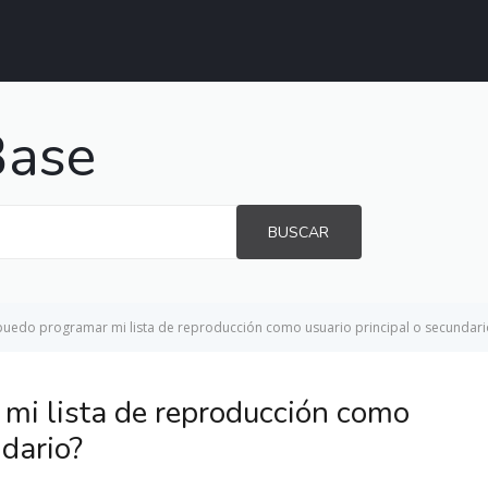
Base
BUSCAR
uedo programar mi lista de reproducción como usuario principal o secundari
mi lista de reproducción como
ndario?