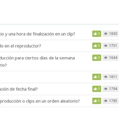
 y una hora de finalización en un clip?
0
1830
o en el reproductor?
0
1751
ucción para ciertos días de la semana
0
1644
rio?
0
1811
ión de fecha final?
0
1794
roducción o clips en un orden aleatorio?
0
1785