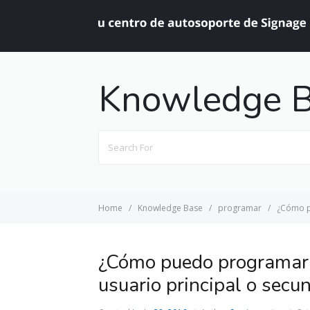
Knowledge 
Search
For
Home
Knowledge Base
programar
¿Cómo p
¿Cómo puedo programar 
usuario principal o secu